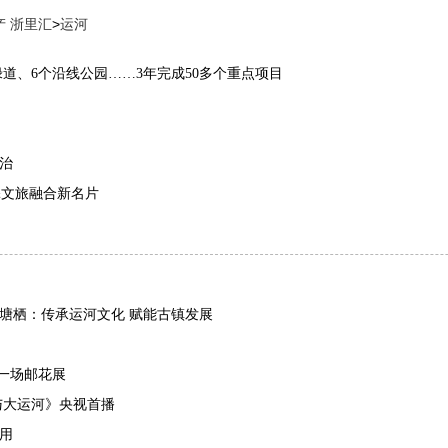
产 浙里汇
>
运河
绿道、6个沿线公园……3年完成50多个重点项目
治
添文旅融合新名片
平塘栖：传承运河文化 赋能古镇发展
了一场邮花展
与大运河》央视首播
用