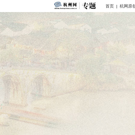
首页
杭网原
|