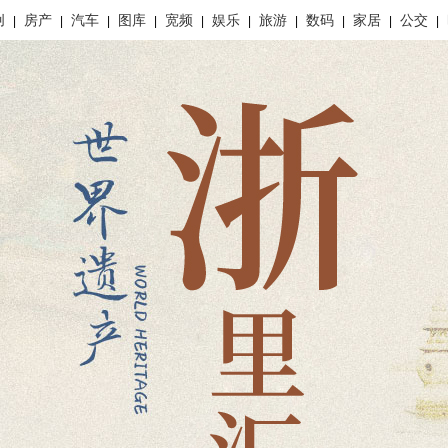
创
房产
汽车
图库
宽频
娱乐
旅游
数码
家居
公交
|
|
|
|
|
|
|
|
|
|