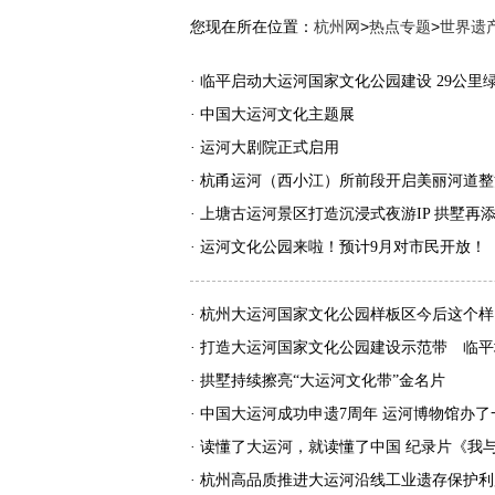
您现在所在位置：
杭州网
>
热点专题
>
世界遗
· 临平启动大运河国家文化公园建设 29公里
· 中国大运河文化主题展
· 运河大剧院正式启用
· 杭甬运河（西小江）所前段开启美丽河道整
· 上塘古运河景区打造沉浸式夜游IP 拱墅再
· 运河文化公园来啦！预计9月对市民开放！
· 杭州大运河国家文化公园样板区今后这个样
· 打造大运河国家文化公园建设示范带 临
· 拱墅持续擦亮“大运河文化带”金名片
· 中国大运河成功申遗7周年 运河博物馆办
· 读懂了大运河，就读懂了中国 纪录片《我
· 杭州高品质推进大运河沿线工业遗存保护利