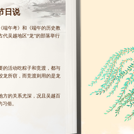
节日说
《端午考》和《端午的历史教
古代吴越地区“龙”的部落举行
要的活动吃粽子和竞渡，都与
蛟龙所窃，而竞渡则用的是龙
地方的关系尤深，况且吴越百
的习俗。
有用“五彩丝系臂”的民间风
身习俗的遗迹。