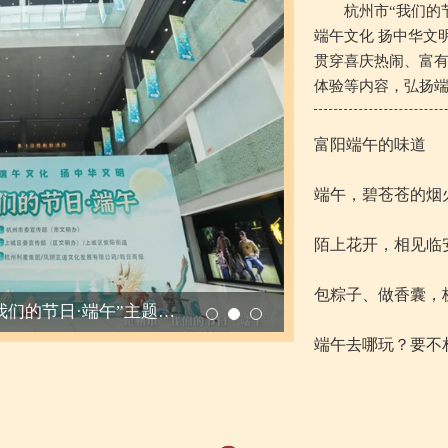
杭州市“我们的
端午文化 扬中华文
贯穿喜庆热闹、富
体验等内容，弘扬
富阳端午的味道
端午，碧苍苍的烟
陌上花开，相见临
包粽子、做香囊，
一年为端午创作国画长卷
处处端阳处处祥
端午去哪玩？要不