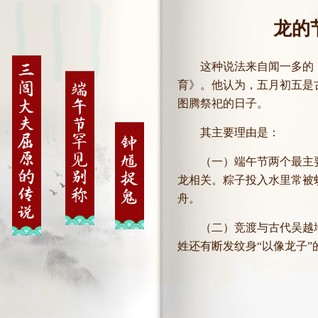
龙的
这种说法来自闻一多的
育》。他认为，五月初五是
图腾祭祀的日子。
其主要理由是：
（一）端午节两个最主
龙相关。粽子投入水里常被
舟。
（二）竞渡与古代吴越
姓还有断发纹身“以像龙子”
（三）古代五月初五日
俗，这应当是“像龙子”的纹