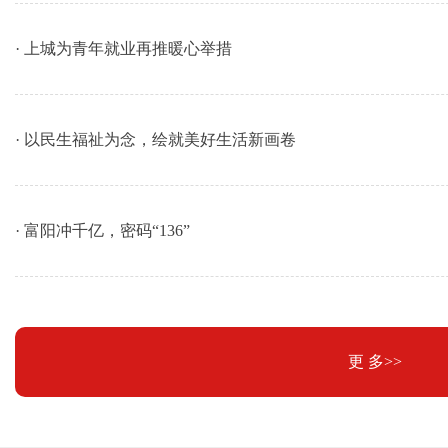
· 上城为青年就业再推暖心举措
· 以民生福祉为念，绘就美好生活新画卷
· 富阳冲千亿，密码“136”
更 多>>