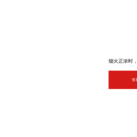
烟火正浓时
查