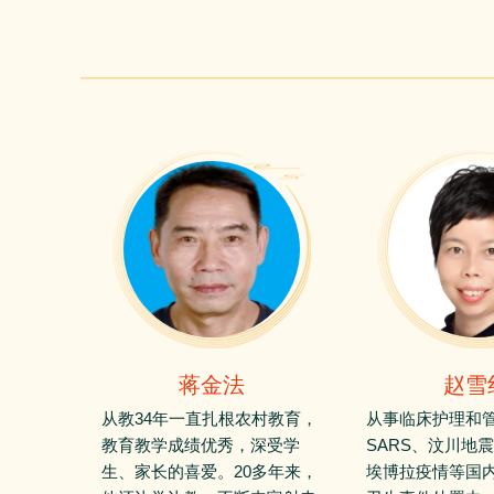
蒋金法
赵雪
从教34年一直扎根农村教育，
从事临床护理和管
教育教学成绩优秀，深受学
SARS、汶川地
生、家长的喜爱。20多年来，
埃博拉疫情等国