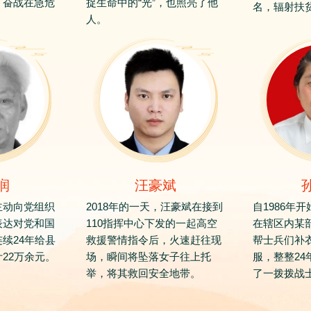
，奋战在急危
捉生命中的“光”，也照亮了他
名，辐射扶贫
人。
润
汪豪斌
主动向党组织
2018年的一天，汪豪斌在接到
自1986年
表达对党和国
110指挥中心下发的一起高空
在辖区内某
续24年给县
救援警情指令后，火速赶往现
帮士兵们补
22万余元。
场，瞬间将坠落女子往上托
服，整整24
举，将其救回安全地带。
了一拨拨战