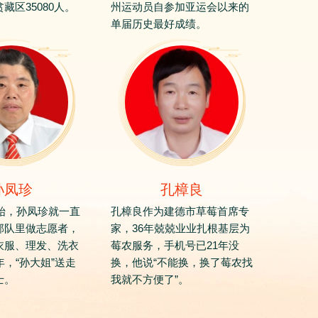
藏区35080人。
州运动员自参加亚运会以来的
单届历史最好成绩。
孙凤珍
孔樟良
开始，孙凤珍就一直
孔樟良作为建德市草莓首席专
部队里做志愿者，
家，36年兢兢业业扎根基层为
衣服、理发、洗衣
莓农服务，手机号已21年没
年，“孙大姐”送走
换，他说“不能换，换了莓农找
士。
我就不方便了”。