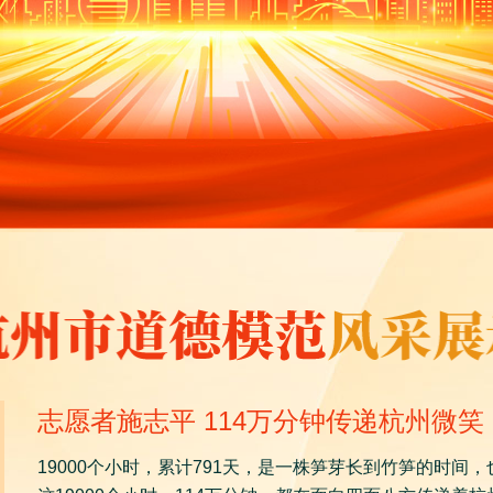
志愿者施志平 114万分钟传递杭州微笑
19000个小时，累计791天，是一株笋芽长到竹笋的时