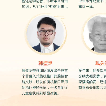
他还边学边教，不断丰富射击
卫生事件处置中
知识，从“门外汉”变成“射击
重症一线。
通”。
韩璧丞
戴关
韩璧丞带领团队研发出全球首
多年来，他多次
个非侵入式脑机接口的脑控智
交纳大额党费，
能义肢，研发的脑机接口应用
家满满的爱，还连
到治疗神经疾病，千名自闭症
慈善总会捐款共计
儿童症状得到明显改善。