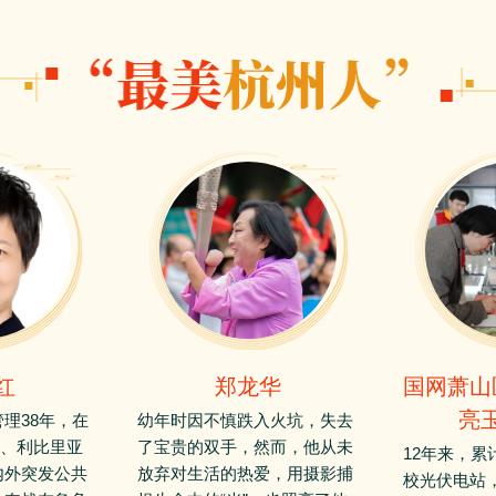
红
郑龙华
国网萧山
亮
理38年，在
幼年时因不慎跌入火坑，失去
震、利比里亚
了宝贵的双手，然而，他从未
12年来，累
内外突发公共
放弃对生活的热爱，用摄影捕
校光伏电站，