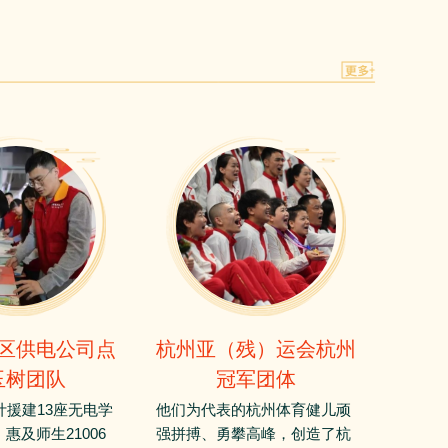
区供电公司点
杭州亚（残）运会杭州
玉树团队
冠军团体
计援建13座无电学
他们为代表的杭州体育健儿顽
惠及师生21006
强拼搏、勇攀高峰，创造了杭