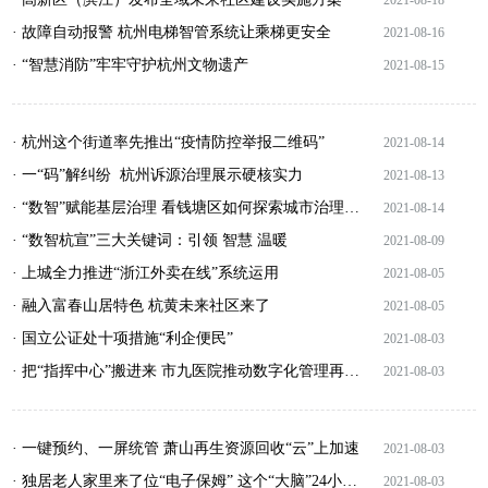
· 故障自动报警 杭州电梯智管系统让乘梯更安全
2021-08-16
· “智慧消防”牢牢守护杭州文物遗产
2021-08-15
· 杭州这个街道率先推出“疫情防控举报二维码”
2021-08-14
· 一“码”解纠纷 杭州诉源治理展示硬核实力
2021-08-13
· “数智”赋能基层治理 看钱塘区如何探索城市治理新方法、新机制
2021-08-14
· “数智杭宣”三大关键词：引领 智慧 温暖
2021-08-09
· 上城全力推进“浙江外卖在线”系统运用
2021-08-05
· 融入富春山居特色 杭黄未来社区来了
2021-08-05
· 国立公证处十项措施“利企便民”
2021-08-03
· 把“指挥中心”搬进来 市九医院推动数字化管理再升级
2021-08-03
· 一键预约、一屏统管 萧山再生资源回收“云”上加速
2021-08-03
· 独居老人家里来了位“电子保姆” 这个“大脑”24小时守护老人居家平安
2021-08-03