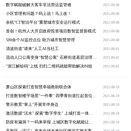
· 数字赋能破解大客车非法营运监管难
2021-09-09
· 小区管理有问题？码上说！马上改！
2021-09-08
· 余杭“CT智治平台”重塑城市安全运行模式
2021-09-08
· 首创！杭州人大开启政府投资项目数智监督新模式
2021-09-08
· 500余个AI监控点位 助力城市智慧管理
2021-09-08
· 清波街道“请来”人工AI当社工
2021-09-01
· 流动人口公寓变身“智慧公寓” 石桥街道基层治理有了“硬核”支撑
2021-09-01
· "浙江解纷码"上线 扫扫二维码就能帮助解决纠纷
2021-09-01
· 萧山区探索打造智慧幸福救助联合体
2021-08-19
· 打造数智楼宇场景“一件事” 四季青街道扛起首位担当
2021-08-19
· 警示教育“掌上”开展常伴身边
2021-08-19
· 激活数据“活水” 探索“数字孪生” 上城打造一体化智能化公共数据平台
2021-08-19
· 防疫有漏洞？一码来举报 上城区数字化赋能让防疫成“闭环”
2021-08-18
· 高新区（滨江）发布全域未来社区建设实施方案
2021-08-18