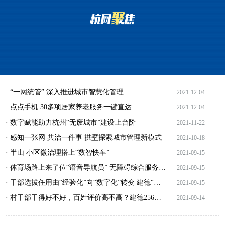
· “一网统管” 深入推进城市智慧化管理
2021-12-04
· 点点手机 30多项居家养老服务一键直达
2021-12-04
· 数字赋能助力杭州“无废城市”建设上台阶
2021-11-22
· 感知一张网 共治一件事 拱墅探索城市管理新模式
2021-10-18
· 半山 小区微治理搭上“数智快车”
2021-09-15
· 体育场路上来了位“语音导航员” 无障碍综合服务系统在武林商圈上线
2021-09-15
· 干部选拔任用由“经验化”向“数字化”转变 建德“选兵点将”有了新“帮手”
2021-09-15
· 村干部干得好不好，百姓评价高不高？建德256位“村事云管家”告诉你
2021-09-14