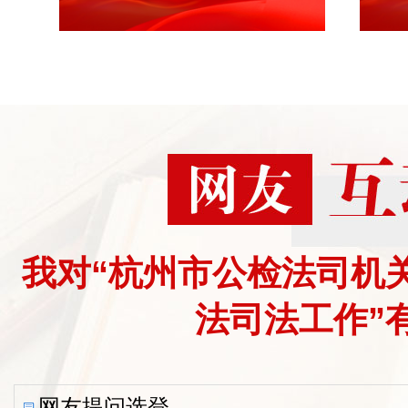
9.市法院关于“三庭一院”工作情况
法院以“三庭一院”为突破口推动现代化
10.公检法司机关营商环境领域执法
10月29日
上午
9:00，举行深入贯彻习近平生态文
我对“杭州市公检法司机
专题讲座。
法司法工作”
11:00，进行分组审议：
《杭州市生态文明之都建设条例（草
网友提问选登