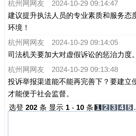
杭州网网友 2024-10-29 09:14:47
2.市政府推动“千万工程”走深走实
建议提升执法人员的专业素质和服务态
贯彻落实情况的报告，关于我市推动“千
环境！
兴“二十三条”政策贯彻落实情况的调研报
杭州网网友 2024-10-29 09:14:05
3.市政府关于提请审议《杭州市历史
司法机关要加大对虚假诉讼的惩治力度
2035年）》的议案及说明，关于《
杭州网网友 2024-10-29 09:13:48
（2021—2035年）》的审议报告；
投诉举报渠道能不能再完善下？要建立
4.市政府关于2023年度全市行政
才能便于社会监督。
报告，关于2023年度全市国有资产管
经委关于2023年行政事业类国有资产管
选登
202
条 显示
1
-
10
条
1
2
3
4
5
.
资产管理情况专项报告的初步审议意见；
5.市人大常委会调研组关于历史文