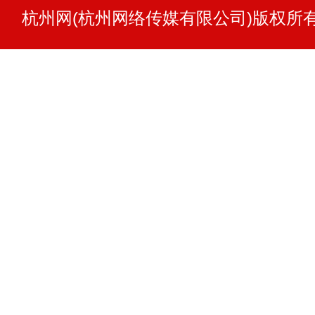
2.市人大法委副主任委员陈马多里
杭州网(杭州网络传媒有限公司)版权所
促进条例（草案）》修改情况的说明，表
进条例（草案）》；
3.市人大法委副主任委员汤海庆作
促进条例（草案）》修改情况的说明，表
促进条例（草案）》；
4.表决关于修改《杭州市民用建筑
的决定（草案）；
5.表决《杭州市人民代表大会代表
《杭州市人民代表大会代表建议、批
案）》；