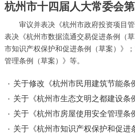
9.市人大常委会副主任罗卫红代表
审议并表决《杭州市政府投资项目管
于科技进步“一法两条例”执法检查情况的
表决《杭州市数据流通交易促进条例（草
10.市政府副市长罗杰代表市政府
市知识产权保护和促进条例（草案）》；
入境管理法》贯彻实施情况的报告；
管理条例（草案）》等。
11.市人大常委会副主任徐小林代
关于《中华人民共和国出境入境管理法》
·
关于修改《杭州市民用建筑节能条例》
12.市法院院长陈志君关于“三庭一院
·
关于《杭州市生态文明之都建设条
13.市财政局局长陈震山受市政府委
·
关于《杭州市房屋使用安全管理条例（
算调整方案的报告；
·
关于《杭州市知识产权保护和促进条例（