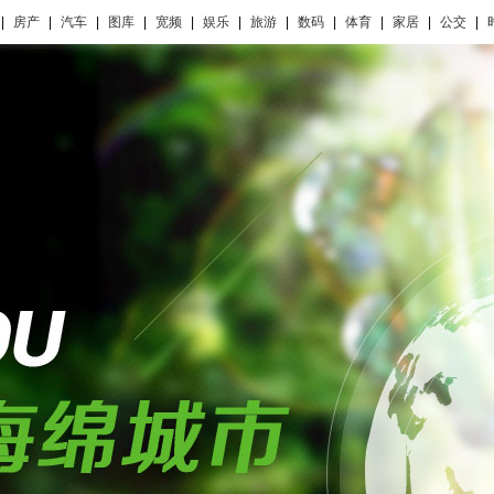
|
房产
|
汽车
|
图库
|
宽频
|
娱乐
|
旅游
|
数码
|
体育
|
家居
|
公交
|